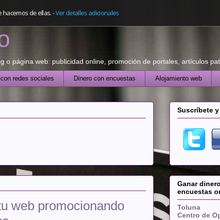
e hacemos de ellas.
-
Ver detalles adicionales
o
o página web: publicidad online, promoción de portales, artículos patr
 con redes sociales
Dinero con encuestas
Alojamiento web
Suscríbete y
Ganar dinero
encuestas o
 tu web promocionando
Toluna
Centro de O