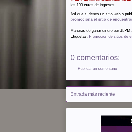
los 100 euros de ingresos.
Asi que si tienes un sitio web o pub
promociona el sitio de encuentro
Maneras de ganar dinero por
JLPM
Etiquetas:
Promoción de sitios de 
0 comentarios:
Publicar un comentario
Entrada más reciente