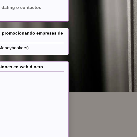
 dating o contactos
o promocionando empresas de
Moneybookers)
ones en web dinero