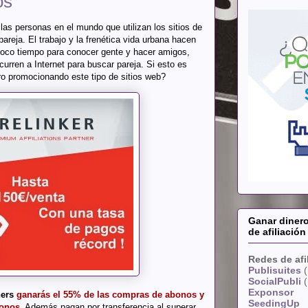
os
las personas en el mundo que utilizan los sitios de
pareja. El trabajo y la frenética vida urbana hacen
oco tiempo para conocer gente y hacer amigos,
urren a Internet para buscar pareja. Si esto es
ero promocionando este tipo de sitios web?
Ganar diner
de afiliación
Redes de afi
Publisuites
(
SocialPubli
(
Exponsor
ners
ganarás el 55% de las compras de abonos y
SeedingUp
bonos
. Además pagan por transferencia al superar