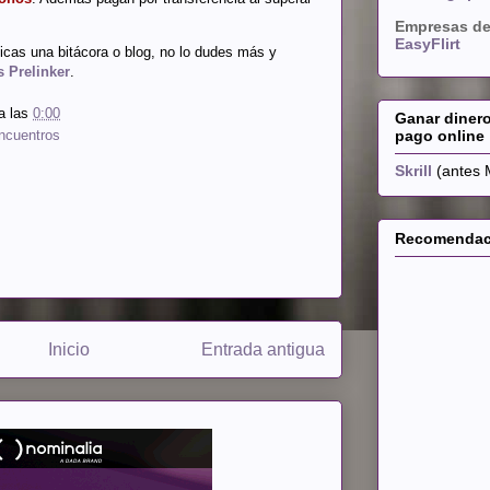
Empresas de
EasyFlirt
licas una bitácora o blog, no lo dudes más y
s Prelinker
.
a las
0:00
Ganar diner
pago online
encuentros
Skrill
(antes 
Recomendaci
Inicio
Entrada antigua